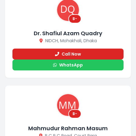
B-
Dr. Shafiul Azam Quadry
NIDCH, Mohakhali, Dhaka
Call Now
WhatsApp
B-
Mahmudur Rahman Masum
R C R C Road, Court Para