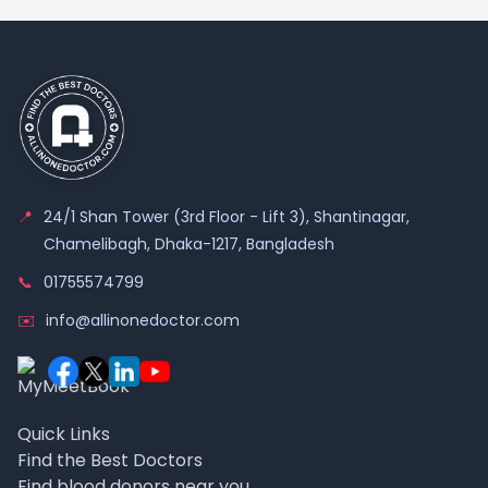
📍
24/1 Shan Tower (3rd Floor - Lift 3), Shantinagar,
Chamelibagh, Dhaka-1217, Bangladesh
📞
01755574799
✉️
info@allinonedoctor.com
Quick Links
Find the Best Doctors
Find blood donors near you