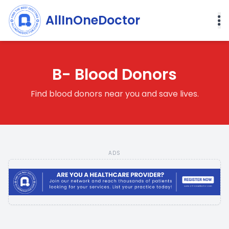
AllInOneDoctor
B- Blood Donors
Find blood donors near you and save lives.
ADS