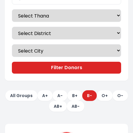
Filter Donors
All Groups
A+
A-
B+
B-
O+
O-
AB+
AB-